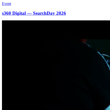
Event
s360 Digital — SearchDay 2026