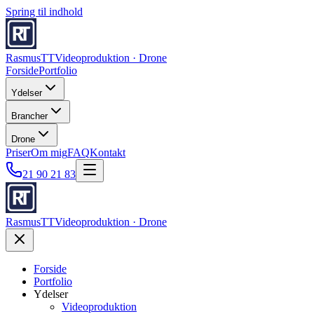
Spring til indhold
RasmusTT
Videoproduktion · Drone
Forside
Portfolio
Ydelser
Brancher
Drone
Priser
Om mig
FAQ
Kontakt
21 90 21 83
RasmusTT
Videoproduktion · Drone
Forside
Portfolio
Ydelser
Videoproduktion