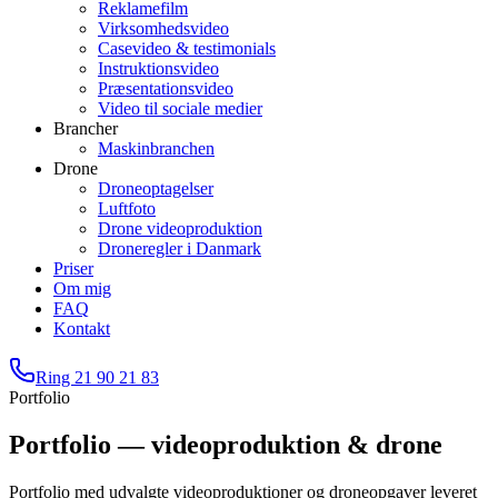
Reklamefilm
Virksomhedsvideo
Casevideo & testimonials
Instruktionsvideo
Præsentationsvideo
Video til sociale medier
Brancher
Maskinbranchen
Drone
Droneoptagelser
Luftfoto
Drone videoproduktion
Droneregler i Danmark
Priser
Om mig
FAQ
Kontakt
Ring 21 90 21 83
Portfolio
Portfolio —
videoproduktion & drone
Portfolio med udvalgte videoproduktioner og droneopgaver leveret