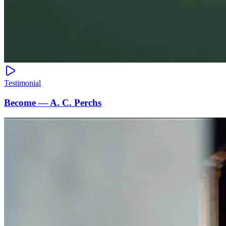
Testimonial
Become — A. C. Perchs