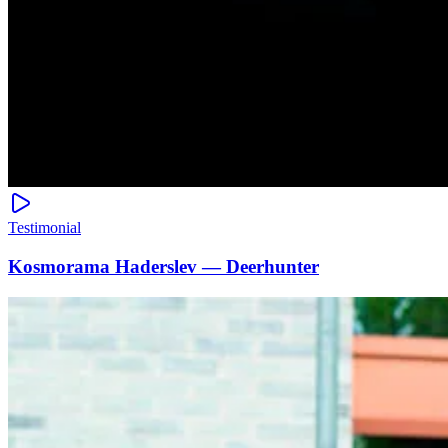
Testimonial
Kosmorama Haderslev — Deerhunter